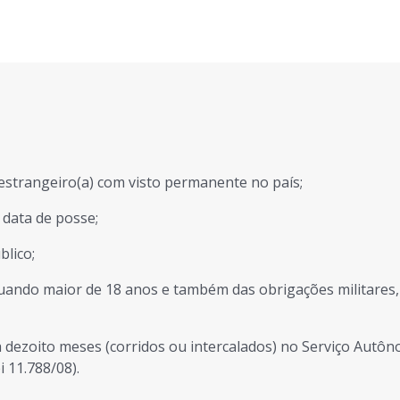
u estrangeiro(a) com visto permanente no país;
 data de posse;
blico;
 quando maior de 18 anos e também das obrigações militares
a dezoito meses (corridos ou intercalados) no Serviço Autô
i 11.788/08).