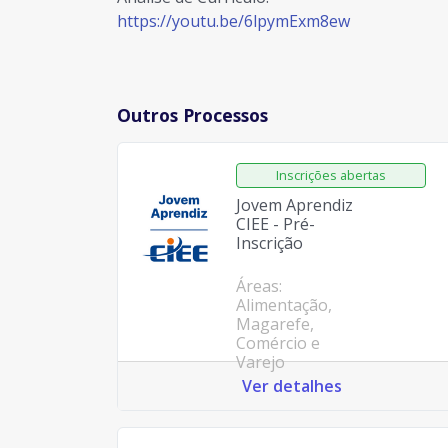
https://youtu.be/6lpymExm8ew
Outros Processos
Jovem Aprendiz
CIEE - Pré-
Inscrição
Áreas:
Alimentação,
Magarefe,
Comércio e
Varejo
Ver detalhes