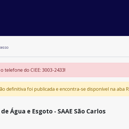
cesso
 o telefone do CIEE: 3003-2433!
ção definitiva foi publicada e encontra-se disponível na aba
de Água e Esgoto - SAAE São Carlos