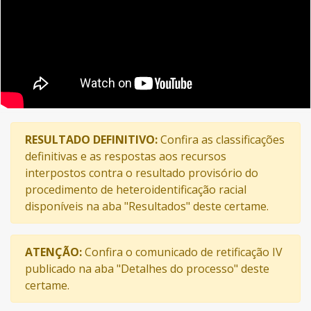
RESULTADO DEFINITIVO:
Confira as classificações
definitivas e as respostas aos recursos
interpostos contra o resultado provisório do
procedimento de heteroidentificação racial
disponíveis na aba "Resultados" deste certame.
ATENÇÃO:
Confira o comunicado de retificação IV
publicado na aba "Detalhes do processo" deste
certame.