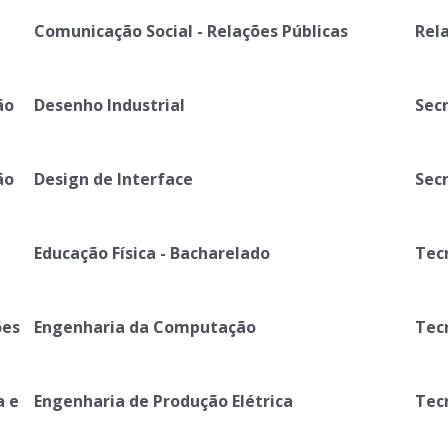
Comunicação Social - Relações Públicas
Rel
ão
Desenho Industrial
Sec
ão
Design de Interface
Sec
Educação Física - Bacharelado
Tec
ões
Engenharia da Computação
Tec
a e
Engenharia de Produção Elétrica
Tec