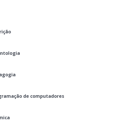
rição
ntologia
agogia
gramação de computadores
mica