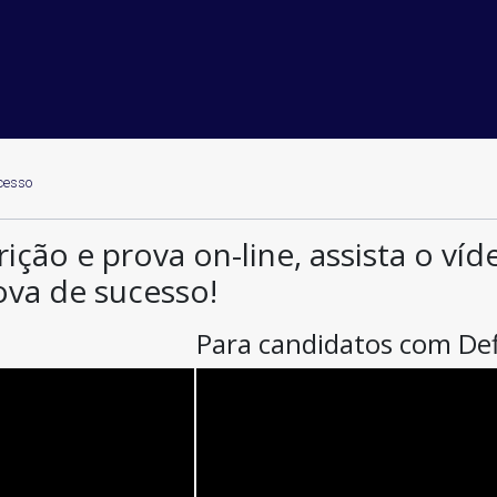
cesso
rição e prova on-line, assista o ví
ova de sucesso!
Para candidatos com Def