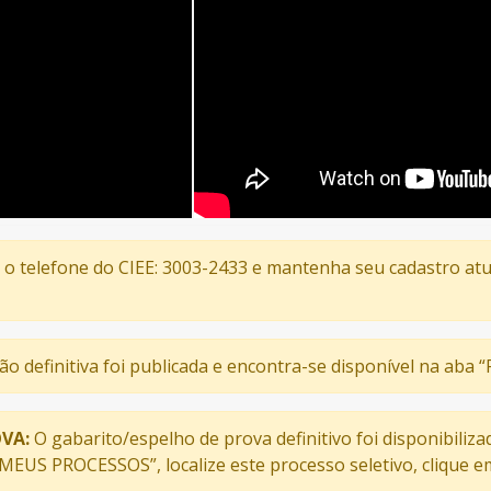
s o telefone do CIEE: 3003-2433 e mantenha seu cadastro atu
ção definitiva foi publicada e encontra-se disponível na aba
VA:
O gabarito/espelho de prova definitivo foi disponibiliza
“MEUS PROCESSOS”, localize este processo seletivo, clique