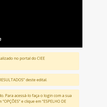
alizado no portal do CIEE
 “RESULTADOS” deste edital.
do. Para acessá-lo faça o login com a sua
 em “OPÇÕES” e clique em “ESPELHO DE