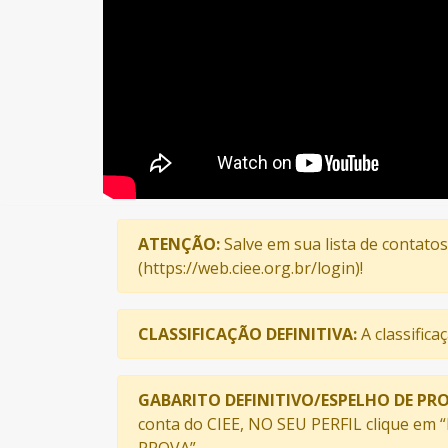
ATENÇÃO:
Salve em sua lista de contato
(https://web.ciee.org.br/login)!
CLASSIFICAÇÃO DEFINITIVA:
A classifica
GABARITO DEFINITIVO/ESPELHO DE PRO
conta do CIEE, NO SEU PERFIL clique em 