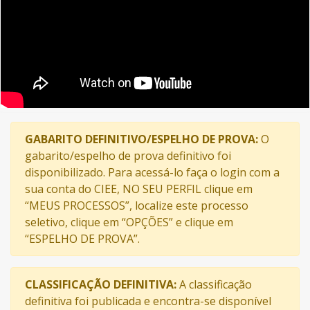
GABARITO DEFINITIVO/ESPELHO DE PROVA:
O
gabarito/espelho de prova definitivo foi
disponibilizado. Para acessá-lo faça o login com a
sua conta do CIEE, NO SEU PERFIL clique em
“MEUS PROCESSOS”, localize este processo
seletivo, clique em “OPÇÕES” e clique em
“ESPELHO DE PROVA”.
CLASSIFICAÇÃO DEFINITIVA:
A classificação
definitiva foi publicada e encontra-se disponível