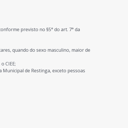
conforme previsto no §5° do art. 7° da
tares, quando do sexo masculino, maior de
 o CIEE;
ra Municipal de Restinga, exceto pessoas