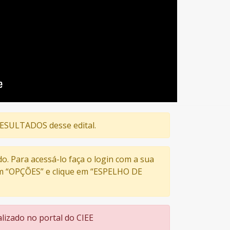
 RESULTADOS desse edital.
do. Para acessá-lo faça o login com a sua
 em “OPÇÕES” e clique em “ESPELHO DE
lizado no portal do CIEE