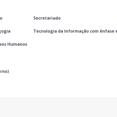
to
Secretariado
gogia
Tecnologia da Informação com ênfase 
sos Humanos
urno)