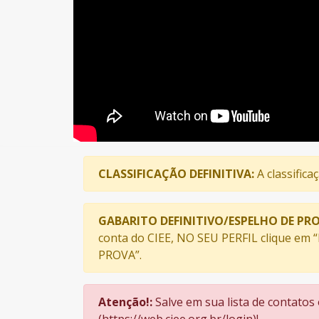
CLASSIFICAÇÃO DEFINITIVA:
A classifica
GABARITO DEFINITIVO/ESPELHO DE PRO
conta do CIEE, NO SEU PERFIL clique em 
PROVA”.
Atenção!:
Salve em sua lista de contatos