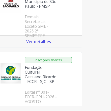
Município de São
Paulo - PMSP
Demais
Secretarias -
Exceto SME -
2026 2°
SEMESTRE
Ver detalhes
Fundação
Cultural
Cassiano Ricardo
- FCCR - SJC - SP
Edital nº 001-
FCCR-GRH-2026 -
AGOSTO