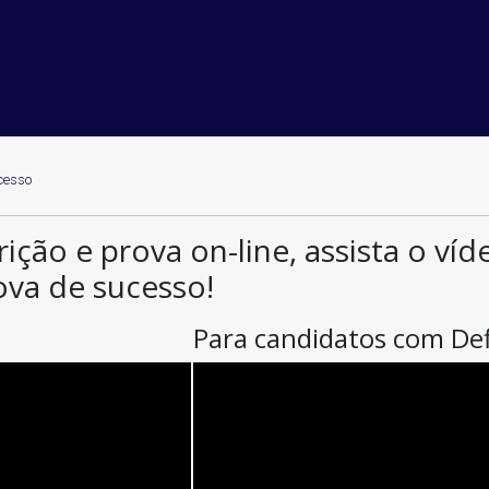
cesso
rição e prova on-line, assista o ví
ova de sucesso!
Para candidatos com Def