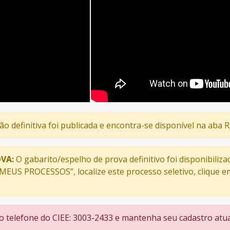
ção definitiva foi publicada e encontra-se disponível na aba
VA:
O gabarito/espelho de prova definitivo foi disponibiliza
“MEUS PROCESSOS”, localize este processo seletivo, clique
 o telefone do CIEE: 3003-2433 e mantenha seu cadastro atua