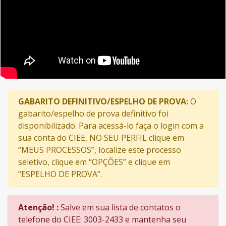
GABARITO DEFINITIVO/ESPELHO DE PROVA:
O
gabarito/espelho de prova definitivo foi
disponibilizado. Para acessá-lo faça o login com a
sua conta do CIEE, NO SEU PERFIL clique em
“MEUS PROCESSOS”, localize este processo
seletivo, clique em “OPÇÕES” e clique em
“ESPELHO DE PROVA”.
Atenção! :
Salve em sua lista de contatos o
telefone do CIEE: 3003-2433 e mantenha seu