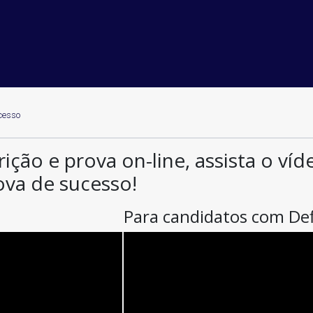
cesso
rição e prova on-line, assista o ví
ova de sucesso!
Para candidatos com Def