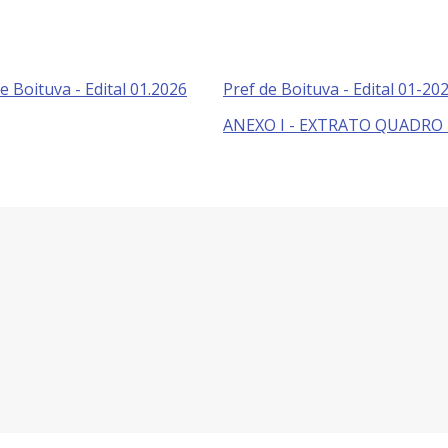
a Municipal de Boituva - Edital 01.2026
Pref de Boituva - Edital 01-20
ANEXO I - EXTRATO QUADRO