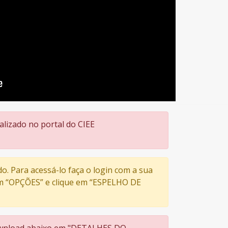
alizado no portal do CIEE
do. Para acessá-lo faça o login com a sua
 em “OPÇÕES” e clique em “ESPELHO DE