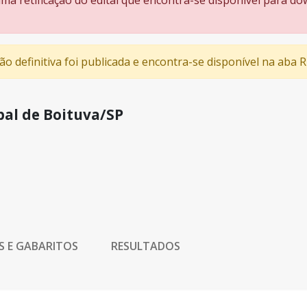
uma retificação do edital que encontra-se disponível para
ção definitiva foi publicada e encontra-se disponível na aba
pal de Boituva/SP
S E GABARITOS
RESULTADOS