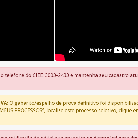
 o telefone do CIEE: 3003-2433 e mantenha seu cadastro atu
VA:
O gabarito/espelho de prova definitivo foi disponibiliza
“MEUS PROCESSOS”, localize este processo seletivo, clique