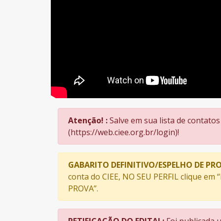
Atenção! :
Salve em sua lista de contatos
(https://web.ciee.org.br/login)!
GABARITO DEFINITIVO/ESPELHO DE PRO
conta do CIEE, NO SEU PERFIL clique em 
PROVA”.