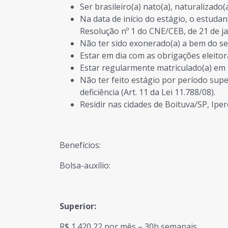
Ser brasileiro(a) nato(a), naturalizado
Na data de início do estágio, o estuda
Resolução nº 1 do CNE/CEB, de 21 de j
Não ter sido exonerado(a) a bem do ser
Estar em dia com as obrigações eleito
Estar regularmente matriculado(a) em 
Não ter feito estágio por período supe
deficiência (Art. 11 da Lei 11.788/08).
Residir nas cidades de Boituva/SP, Iper
Benefícios:
Bolsa-auxílio:
Superior:
R$ 1.420,22 por mês – 30h semanais.