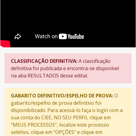
CLASSIFICAÇÃO DEFINITIVA:
A classificação
definitiva foi publicada e encontra-se disponível
na aba RESULTADOS desse edital.
GABARITO DEFINITIVO/ESPELHO DE PROVA:
O
gabarito/espelho de prova definitivo foi
disponibilizado. Para acessá-lo faça o login com a
sua conta do CIEE, NO SEU PERFIL clique em
“MEUS PROCESSOS”, localize este processo
seletivo, clique em “OPÇÕES” e clique em