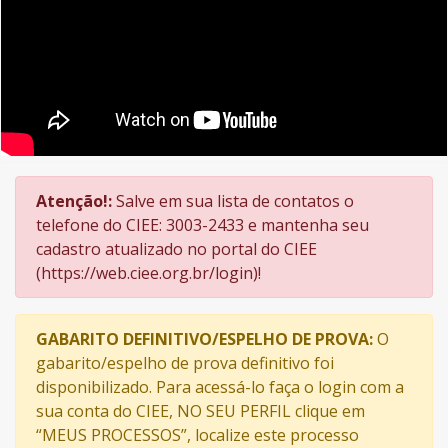
Atenção!:
Salve em sua lista de contatos o
telefone do CIEE: 3003-2433 e mantenha seu
cadastro atualizado no portal do CIEE
(https://web.ciee.org.br/login)!
GABARITO DEFINITIVO/ESPELHO DE PROVA:
O
gabarito/espelho de prova definitivo foi
disponibilizado. Para acessá-lo faça o login com a
sua conta do CIEE, NO SEU PERFIL clique em
“MEUS PROCESSOS”, localize este processo