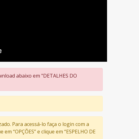
 download abaixo em "DETALHES DO
zado. Para acessá-lo faça o login com a
ique em “OPÇÕES” e clique em “ESPELHO DE