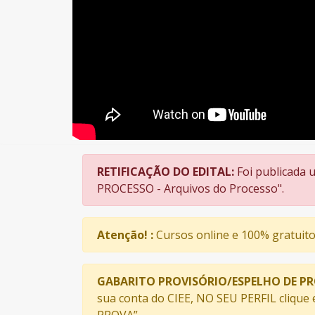
RETIFICAÇÃO DO EDITAL:
Foi publicada 
PROCESSO - Arquivos do Processo".
Atenção! :
Cursos online e 100% gratuito
GABARITO PROVISÓRIO/ESPELHO DE PR
sua conta do CIEE, NO SEU PERFIL clique