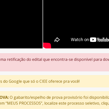
uma retificação do edital que encontra-se disponível para
s do Google que só o CIEE oferece pra você!
OVA:
O gabarito/espelho de prova provisório foi disponibili
 em “MEUS PROCESSOS”, localize este processo seletivo, cl