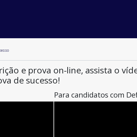
cesso
rição e prova on-line, assista o ví
ova de sucesso!
Para candidatos com Def