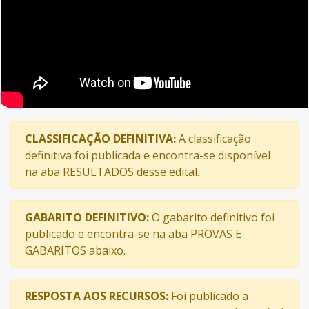
CLASSIFICAÇÃO DEFINITIVA:
A classificação
definitiva foi publicada e encontra-se disponível
na aba RESULTADOS desse edital.
GABARITO DEFINITIVO:
O gabarito definitivo foi
publicado e encontra-se na aba PROVAS E
GABARITOS abaixo.
RESPOSTA AOS RECURSOS:
Foi publicado a